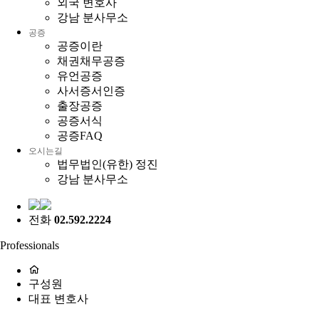
외국 변호사
강남 분사무소
공증
공증이란
채권채무공증
유언공증
사서증서인증
출장공증
공증서식
공증FAQ
오시는길
법무법인(유한) 정진
강남 분사무소
전화
02.592.2224
Professionals
구성원
대표 변호사