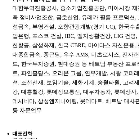
대한무역진흥공사, 중소기업진흥공단, 미아시장 재
축 정비사업조합, 금호산업, 유레카 필름 프로덕션,
성금속, 부영건설, 오향관광개발(경기 CC), 한국수
입은행, 포스코 건설, IBC, 엘지생활건강, LIG 건영,
한항공, 삼성화재, 한국 CBRE, 마이다스 자산운용, 
대종합금속, 종근당, 우수 AMS, 비츠로시스, 전자랜
드, 한국투자증권, 현대증권 등 베트남 부동산 프로
트, 파인홀딩스, 오리온 그룹, 연우개발, 서왕 코퍼
션, 조선선재, 보임기술, 세화기계, 송월타월, 고려
강, 대흥철강, 롯데정보통신, 대우자동차, 롯데상사,
데시네마, 삼성엔지니어링, 롯데마트, 베트남 대사
등 자문업무
대표전화