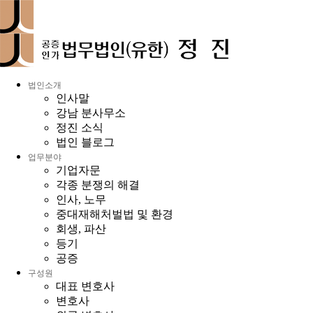
법인소개
인사말
강남 분사무소
정진 소식
법인 블로그
업무분야
기업자문
각종 분쟁의 해결
인사, 노무
중대재해처벌법 및 환경
회생, 파산
등기
공증
구성원
대표 변호사
변호사